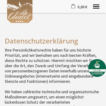
0,00 €
×
22. bis 29. August
Warenkorb ist leer
2 Erwachsene
Datenschutzerklärung
Willkommen
Ihre Persönlichkeitsrechte haben für uns höchste
Angebote
Priorität, und wir bemühen uns nach besten Kräften,
Freizeit
diese Rechte zu schützen. Hiermit möchten wir Sie
Wohnen & Preise
über die Art, den Zweck und Umfang der Verarbeitung
Wellness
von personenbezogenen Daten innerhalb unseres
Kontakt
Onlineangebotes (Internetseite und eingebundene
Dienste und Funktionen) informieren.
Tel.
08326 9300
Wir haben zahlreiche technische und organisatorische
Maßnahmen umgesetzt, um einen möglichst
lückenlosen Schutz der verarbeiteten