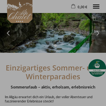
0,00 €
×
23. bis 30. August
Warenkorb ist leer
2 Erwachsene
Willkommen
Angebote
Freizeit
Wohnen & Preise
Einzigartiges Sommer- und
Wellness
Winterparadies
Kontakt
Sommerurlaub – aktiv, erholsam, erlebnisreich
Tel.
08326 9300
Im Allgäu erwartet dich ein Urlaub, der voller Abenteuer und
faszinierender Erlebnisse steckt!