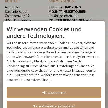
KONTAKT
SOMMERGENUSS
Alp-Chalet
Vielseitige
RAD- UND
Stefanie Bader
MOUNTAINBIKETOUREN
Goldbachweg 32
unzählige
WANDER-
87538 Bolsterlang
ROUTEN
BERGSTEIGEN
auf
DEUTSCHLAND
die 2.000er
TRAILRUNNING
Wir verwenden Cookies und
Tel.
+49 8326 9300
über Stock und Stein einfach
Fax +49 8326 384 98 97
vom Haus los
LAUFEN
andere Technologien.
Mobil
+49 171 417 36 99
Leading
GOLF
mit 18 Loch
info@alp-chalet.de
BADEN & RELAXEN
in den
Wir und unsere Partner verwenden Cookies und vergleichbare
Allgäuer
SEEN
gemütliche
Technologien, um unsere Webseite optimal zu gestalten und
ALPHÜTTEN
fortlaufend zu verbessern. Dabei können personenbezogene
WINTERMÄRCHEN
Daten wie Browserinformationen erfasst und analysiert werden.
Durch Klicken auf „Alle akzeptieren“ stimmen Sie der
Gemütlich
Verwendung zu. Durch Klicken auf „Einstellungen“ können Sie
WINTERWANDERN
Besuchen Sie unsere
eine individuelle Auswahl treffen und erteilte Einwilligungen für
LANGLAUFEN
direkt vom
Facebook-Seite
die Zukunft widerrufen. Weitere Informationen erhalten Sie in
Haus aus
SKATEN
auf den
NACHT-LOIPEN
unserer Datenschutzerklärung.
SKIPARADIES
Hörnerbahn
direkt im Ort über 150
Kilometer
PISTEN
in
Alle akzeptieren
nächster Nähe
GIPFELWELT
erkunden.
SCHNEESCHUH
Spass in der
NATUR
und
Nur notwendige akzeptieren