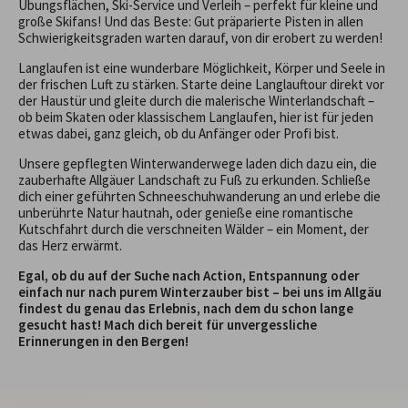
Übungsflächen, Ski-Service und Verleih – perfekt für kleine und
große Skifans! Und das Beste: Gut präparierte Pisten in allen
Schwierigkeitsgraden warten darauf, von dir erobert zu werden!
Langlaufen ist eine wunderbare Möglichkeit, Körper und Seele in
der frischen Luft zu stärken. Starte deine Langlauftour direkt vor
der Haustür und gleite durch die malerische Winterlandschaft –
ob beim Skaten oder klassischem Langlaufen, hier ist für jeden
etwas dabei, ganz gleich, ob du Anfänger oder Profi bist.
Unsere gepflegten Winterwanderwege laden dich dazu ein, die
zauberhafte Allgäuer Landschaft zu Fuß zu erkunden. Schließe
dich einer geführten Schneeschuhwanderung an und erlebe die
unberührte Natur hautnah, oder genieße eine romantische
Kutschfahrt durch die verschneiten Wälder – ein Moment, der
das Herz erwärmt.
Egal, ob du auf der Suche nach Action, Entspannung oder
einfach nur nach purem Winterzauber bist – bei uns im Allgäu
findest du genau das Erlebnis, nach dem du schon lange
gesucht hast! Mach dich bereit für unvergessliche
Erinnerungen in den Bergen!