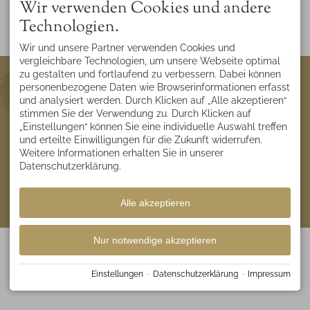
Wir verwenden Cookies und andere
Route planen
Technologien.
Wir und unsere Partner verwenden Cookies und
vergleichbare Technologien, um unsere Webseite optimal
KONTAKT
zu gestalten und fortlaufend zu verbessern. Dabei können
personenbezogene Daten wie Browserinformationen erfasst
Alp-Chalet
Stefanie Bader
und analysiert werden. Durch Klicken auf „Alle akzeptieren“
Goldbachweg 32
stimmen Sie der Verwendung zu. Durch Klicken auf
87538 Bolsterlang
„Einstellungen“ können Sie eine individuelle Auswahl treffen
DEUTSCHLAND
und erteilte Einwilligungen für die Zukunft widerrufen.
Tel.
+49 8326 9300
Weitere Informationen erhalten Sie in unserer
Fax +49 8326 384 98 97
Mobil
+49 171 417 36 99
Datenschutzerklärung.
info@alp-chalet.de
Impressum
Datenschutz
Barrierefreiheit
Cookie-Einstellungen
Alle akzeptieren
Erstellt mit
Tramino
Nur notwendige akzeptieren
Einstellungen
·
Datenschutzerklärung
·
Impressum